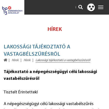
KERESÉS
Toggl
Kontraszt
navig
nézet
HÍREK
LAKOSSÁGI TÁJÉKOZTATÓ A
VASTAGBÉLSZŰRÉSRŐL
Hírek
Hírek
Lakossági tájékoztató a vastagbélszűrésről
Tájékoztató a népegészségügyi célú lakossági
vastabélszűrésről
Tisztelt Érintettek!
A népegészségügyi célú lakossági vastabélszűrés