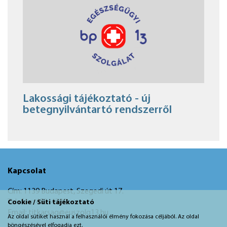
Lakossági tájékoztató - új
betegnyilvántartó rendszerről
Kapcsolat
Cím: 1139 Budapest, Szegedi út 17.
Telefon: 452-4200
Cookie / Süti tájékoztató
Email: titkarsag@euszolg13.hu
Az oldal sütiket használ a felhasználói élmény fokozása céljából. Az oldal
böngészésével elfogadja ezt.