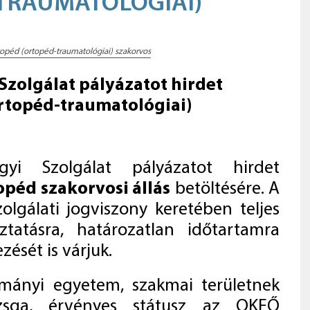
TRAUMATOLÓGIAI)
rtopéd (ortopéd-traumatológiai) szakorvos
 Szolgálat pályázatot hirdet
rtopéd-traumatológiai)
gyi Szolgálat pályázatot hirdet
opéd szakorvosi állás
betöltésére. A
lgálati jogviszony keretében teljes
tatásra, határozatlan időtartamra
zését is várjuk.
ányi egyetem, szakmai területnek
izsga, érvényes státusz az OKFŐ