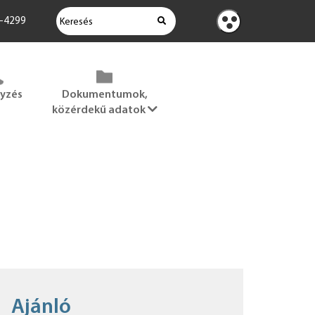
KERESÉS
2-4299
Kontraszt
nézet
gyzés
Dokumentumok,
közérdekű adatok
Ajánló