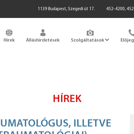
1139 Budapest, Szegedi út 17.
452-4200, 45
Hírek
Álláshirdetések
Szolgáltatások
Elője
HÍREK
AUMATOLÓGUS, ILLETVE