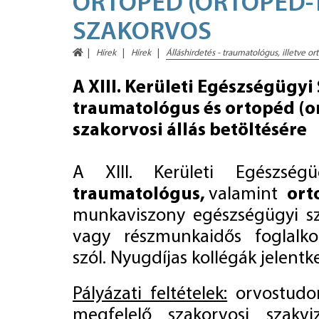
ORTOPÉD (ORTOPÉD-
SZAKORVOS
Hírek
Hírek
Álláshirdetés - traumatológus, illetve o
A XIII. Kerületi Egészségügyi
traumatológus és ortopéd (o
szakorvosi állás betöltésére
A XIII. Kerületi Egészségü
traumatológus,
valamint
ort
munkaviszony egészségügyi szo
vagy részmunkaidős foglalkoz
szól. Nyugdíjas kollégák jelentke
Pályázati feltételek:
orvostudom
megfelelő szakorvosi szakv