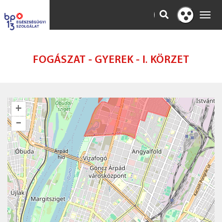
KERESÉS
Toggl
Kontraszt
navig
nézet
FOGÁSZAT - GYEREK - I. KÖRZET
+
–