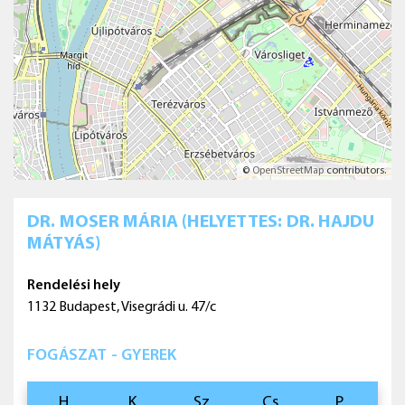
©
OpenStreetMap
contributors.
DR. MOSER MÁRIA (HELYETTES: DR. HAJDU
MÁTYÁS)
Rendelési hely
1132 Budapest, Visegrádi u. 47/c
FOGÁSZAT - GYEREK
H
K
Sz
Cs
P