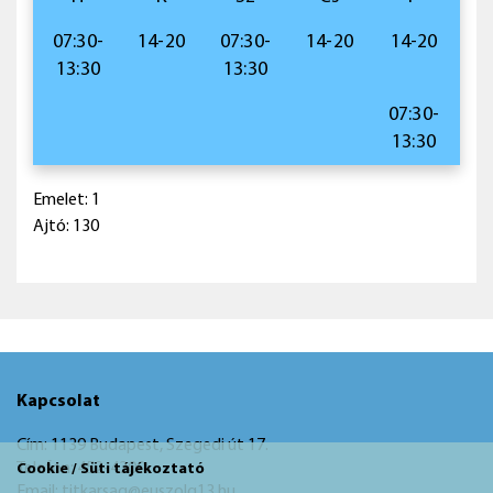
07:30-
14-20
07:30-
14-20
14-20
13:30
13:30
07:30-
13:30
Emelet: 1
Ajtó: 130
Kapcsolat
Cím: 1139 Budapest, Szegedi út 17.
Telefon: 452-4200
Cookie / Süti tájékoztató
Email: titkarsag@euszolg13.hu