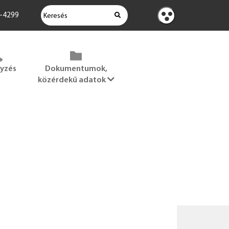
KERESÉS
2-4299
Kontraszt
nézet
gyzés
Dokumentumok,
közérdekű adatok