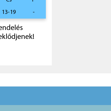
Cs
P
13-19
-
rendelés
eklődjenek!