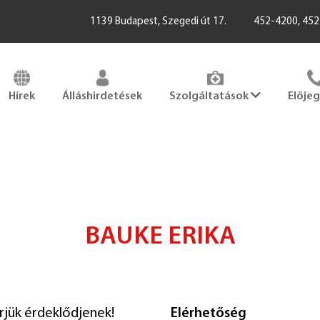
1139 Budapest, Szegedi út 17.
452-4200, 45
Hírek
Álláshirdetések
Szolgáltatások
Elője
BAUKE ERIKA
érjük érdeklődjenek!
Elérhetőség