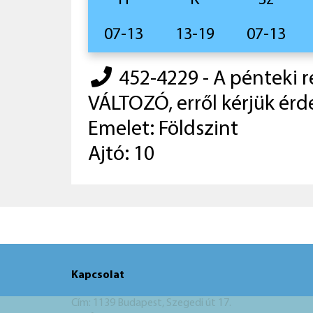
H
K
Sz
07-13
13-19
07-13
452-4229 - A pénteki 
VÁLTOZÓ, erről kérjük érd
Emelet: Földszint
Ajtó: 10
Kapcsolat
Cím: 1139 Budapest, Szegedi út 17.