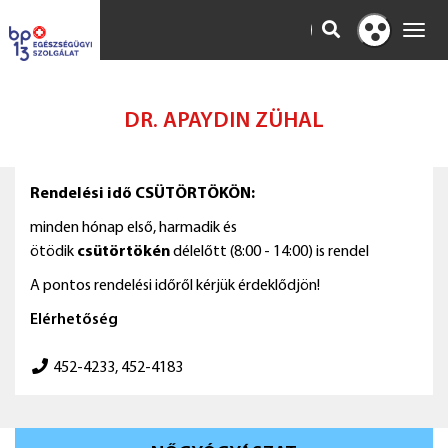
KERESÉS
Toggl
Kontraszt
navig
nézet
DR. APAYDIN ZÜHAL
Rendelési idő CSÜTÖRTÖKÖN:
minden hónap első, harmadik és
ötödik
csütörtökén
délelőtt (8:00 - 14:00) is rendel
A pontos rendelési időről kérjük érdeklődjön!
Elérhetőség
452-4233, 452-4183