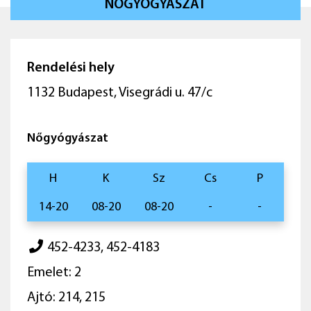
NŐGYÓGYÁSZAT
Rendelési hely
1132 Budapest, Visegrádi u. 47/c
Nőgyógyászat
H
K
Sz
Cs
P
14-20
08-20
08-20
-
-
452-4233, 452-4183
Emelet: 2
Ajtó: 214, 215