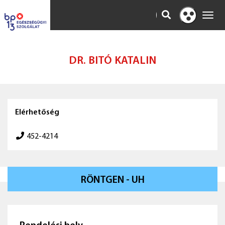
KERESÉS
Toggl
Kontraszt
navig
nézet
DR. BITÓ KATALIN
Elérhetőség
452-4214
RÖNTGEN - UH