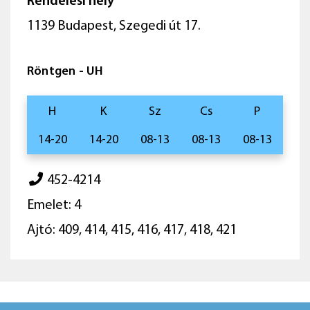
Rendelési hely
1139 Budapest, Szegedi út 17.
Röntgen - UH
H
K
Sz
Cs
P
14-20
14-20
08-13
08-13
08-13
452-4214
Emelet: 4
Ajtó: 409, 414, 415, 416, 417, 418, 421