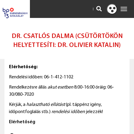
KERESÉS
Toggl
Kontraszt
navig
nézet
DR. CSATLÓS DALMA (CSÜTÖRTÖKÖN
HELYETTESÍTI: DR. OLIVIER KATALIN)
Elérhetőség:
Rendelési időben: 06-1-412-1102
Rendelkezésre állás
akut esetben
8:00-16:00 óráig: 06-
30/080-7020
Kérjük, a
halasztható ellátást
(pl. táppénz igény,
időpontfoglalás stb.)
rendelési időben
jelezzék!
Elérhetőség