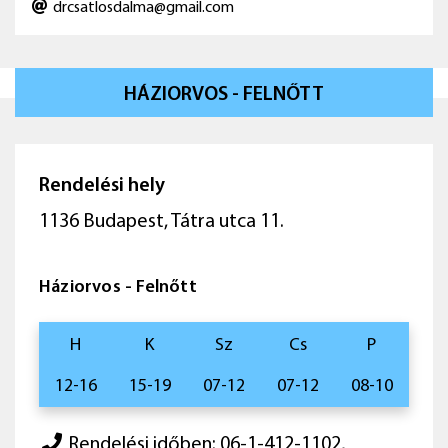
drcsatlosdalma@gmail.com
HÁZIORVOS - FELNŐTT
Rendelési hely
1136 Budapest, Tátra utca 11.
Háziorvos - Felnőtt
H
K
Sz
Cs
P
12-16
15-19
07-12
07-12
08-10
Rendelési időben: 06-1-412-1102,