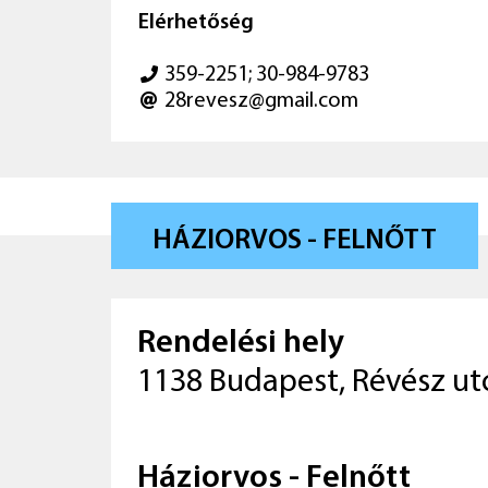
Elérhetőség
359-2251; 30-984-9783
28revesz@gmail.com
HÁZIORVOS - FELNŐTT
Rendelési hely
1138 Budapest, Révész ut
Háziorvos - Felnőtt