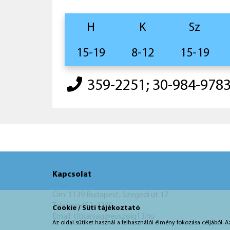
H
K
Sz
15-19
8-12
15-19
359-2251; 30-984-978
Kapcsolat
Cím: 1139 Budapest, Szegedi út 17.
Telefon: 452-4200
Cookie / Süti tájékoztató
Email: titkarsag@euszolg13.hu
Az oldal sütiket használ a felhasználói élmény fokozása céljából. A