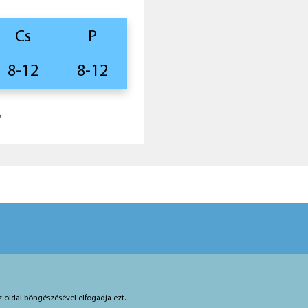
Cs
P
8-12
8-12
3
z oldal böngészésével elfogadja ezt.