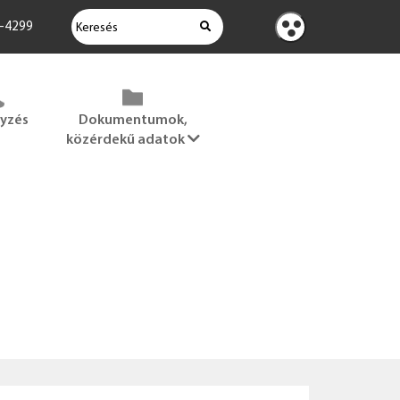
KERESÉS
2-4299
Kontraszt
nézet
gyzés
Dokumentumok,
közérdekű adatok