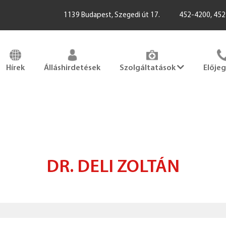
1139 Budapest, Szegedi út 17.
452-4200, 45
Hírek
Álláshirdetések
Szolgáltatások
Elője
DR. DELI ZOLTÁN