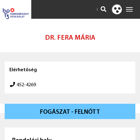
KERESÉS
Toggl
Kontraszt
navig
nézet
DR. FERA MÁRIA
Elérhetőség
452-4269
FOGÁSZAT - FELNŐTT