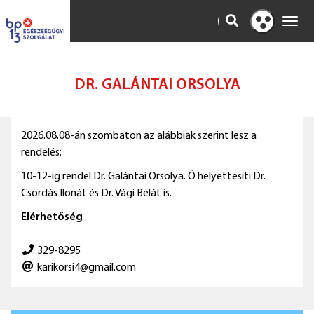
KERESÉS
Toggl
Kontraszt
navig
nézet
DR. GALÁNTAI ORSOLYA
2026.08.08-án szombaton az alábbiak szerint lesz a
rendelés:
10-12-ig rendel Dr. Galántai Orsolya. Ő helyettesíti Dr.
Csordás Ilonát és Dr. Vági Bélát is.
Elérhetőség
329-8295
karikorsi4@gmail.com