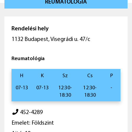
REUMATOLÓGIA
Rendelési hely
1132 Budapest, Visegrádi u. 47/c
Reumatológia
H
K
Sz
Cs
P
07-13
07-13
12:30-
12:30-
-
18:30
18:30
452-4289
Emelet: Földszint