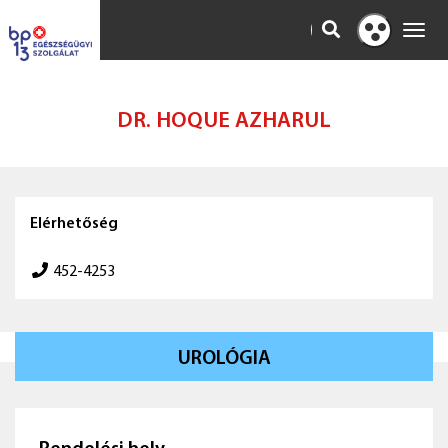
KERESÉS
Toggl
Kontraszt
navig
nézet
DR. HOQUE AZHARUL
Elérhetőség
452-4253
UROLÓGIA