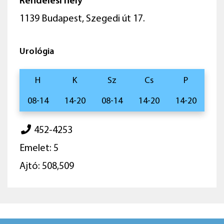
Rendelési hely
1139 Budapest, Szegedi út 17.
Urológia
H
K
Sz
Cs
P
08-14
14-20
08-14
14-20
14-20
452-4253
Emelet: 5
Ajtó: 508,509