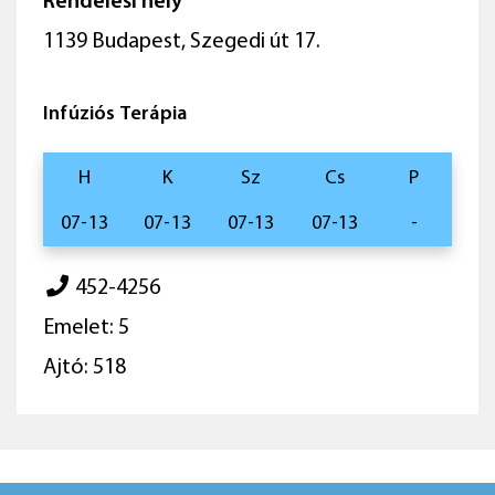
Rendelési hely
1139 Budapest, Szegedi út 17.
Infúziós Terápia
H
K
Sz
Cs
P
07-13
07-13
07-13
07-13
-
452-4256
Emelet: 5
Ajtó: 518