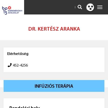
KERESÉS
Toggl
Kontraszt
navig
nézet
DR. KERTÉSZ ARANKA
Elérhetőség
452-4256
INFÚZIÓS TERÁPIA