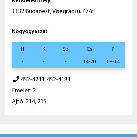
Rendelési hely
1132 Budapest, Visegrádi u. 47/c
Nőgyógyászat
H
K
Sz
Cs
P
-
-
-
14-20
08-14
452-4233, 452-4183
Emelet: 2
Ajtó: 214, 215