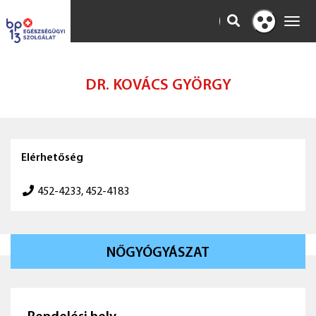
KERESÉS
Toggl
Kontraszt
navig
nézet
DR. KOVÁCS GYÖRGY
Elérhetőség
452-4233, 452-4183
NŐGYÓGYÁSZAT