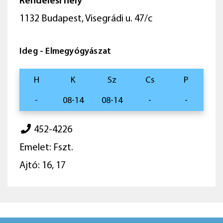
Rendelési hely
1132 Budapest, Visegrádi u. 47/c
Ideg - Elmegyógyászat
H
K
Sz
Cs
P
-
08-14
08-14
-
-
452-4226
Emelet: Fszt.
Ajtó: 16, 17