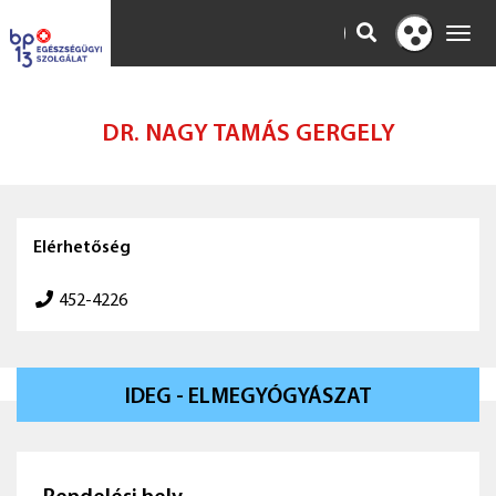
KERESÉS
Toggl
Kontraszt
navig
nézet
DR. NAGY TAMÁS GERGELY
Elérhetőség
452-4226
IDEG - ELMEGYÓGYÁSZAT