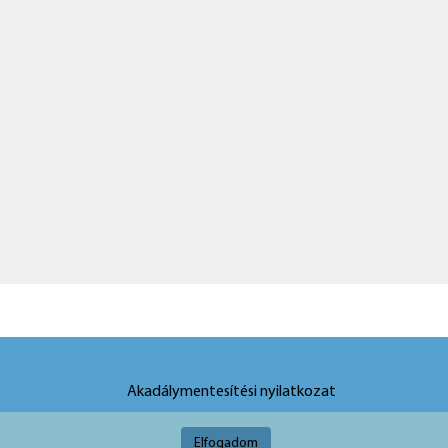
Akadálymentesítési nyilatkozat
Elfogadom