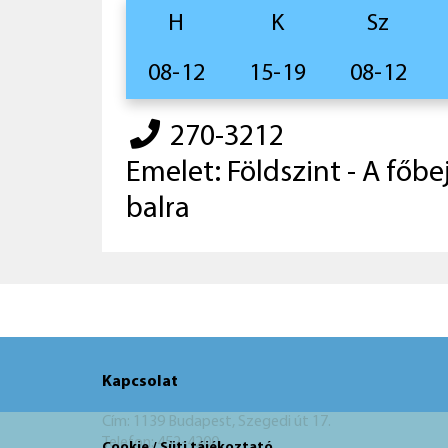
H
K
Sz
08-12
15-19
08-12
270-3212
Emelet: Földszint - A főbe
balra
Kapcsolat
Cím: 1139 Budapest, Szegedi út 17.
Telefon: 452-4200
Cookie / Süti tájékoztató