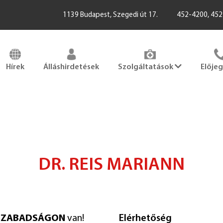
1139 Budapest, Szegedi út 17.
452-4200, 45
Hírek
Álláshirdetések
Szolgáltatások
Elője
DR. REIS MARIANN
SZABADSÁGON
van!
Elérhetőség