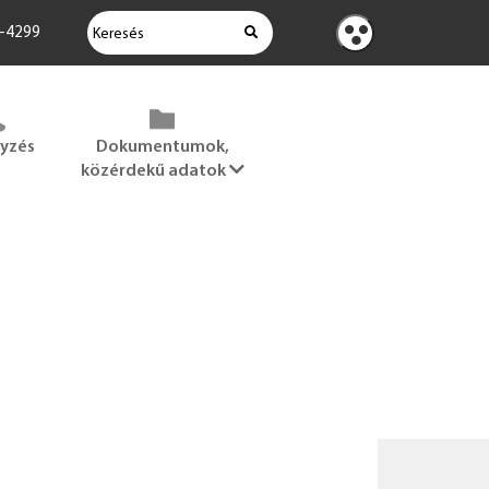
KERESÉS
2-4299
Kontraszt
nézet
gyzés
Dokumentumok,
közérdekű adatok