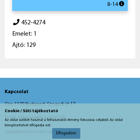
8-14
452-4274
Emelet: 1
Ajtó: 129
Kapcsolat
Cím: 1139 Budapest, Szegedi út 17.
Telefon: 452-4200
Cookie / Süti tájékoztató
Email: titkarsag@euszolg13.hu
Az oldal sütiket használ a felhasználói élmény fokozása céljából. Az oldal
böngészésével elfogadja ezt.
Akadálymentesítési nyilatkozat
Elfogadom