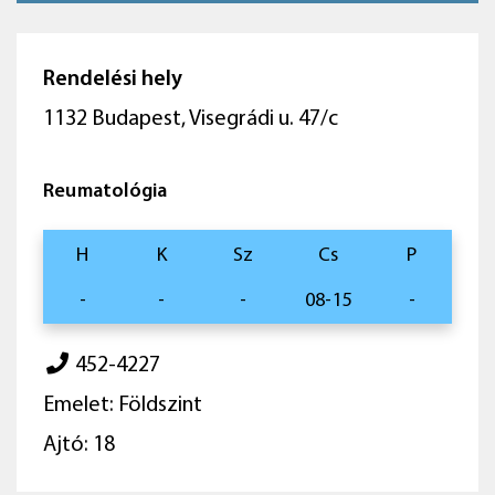
Rendelési hely
1132 Budapest, Visegrádi u. 47/c
Reumatológia
H
K
Sz
Cs
P
-
-
-
08-15
-
452-4227
Emelet: Földszint
Ajtó: 18