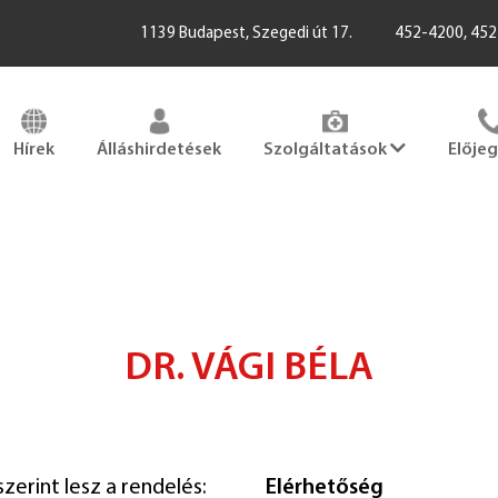
1139 Budapest, Szegedi út 17.
452-4200, 45
Hírek
Álláshirdetések
Szolgáltatások
Elője
DR. VÁGI BÉLA
zerint lesz a rendelés:
Elérhetőség