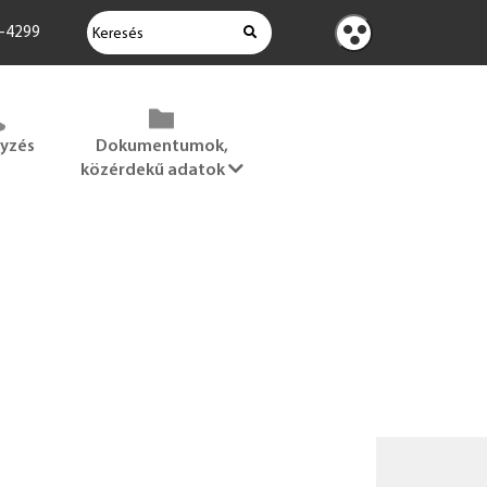
KERESÉS
2-4299
Kontraszt
nézet
gyzés
Dokumentumok,
közérdekű adatok