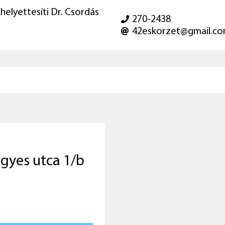
 helyettesíti Dr. Csordás
270-2438
42eskorzet@gmail.c
igyes utca 1/b