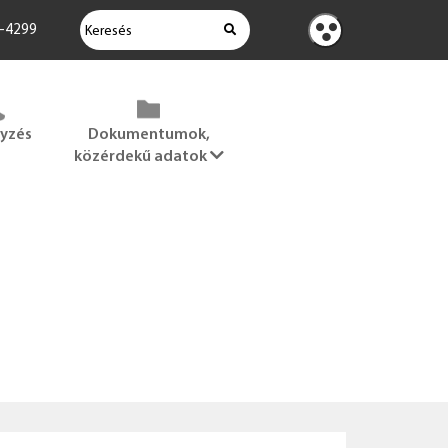
KERESÉS
2-4299
Kontraszt
nézet
gyzés
Dokumentumok,
közérdekű adatok