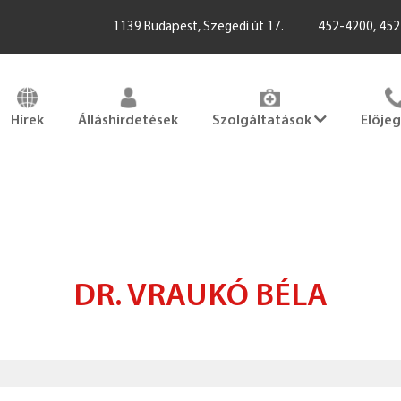
1139 Budapest, Szegedi út 17.
452-4200, 45
Hírek
Álláshirdetések
Szolgáltatások
Elője
DR. VRAUKÓ BÉLA