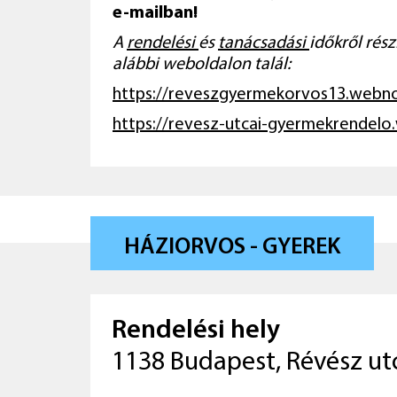
e-mailban!
A
rendelési
és
tanácsadási
időkről rés
alábbi weboldalon talál:
https://reveszgyermekorvos13.webn
https://revesz-utcai-gyermekrendelo
HÁZIORVOS - GYEREK
Rendelési hely
1138 Budapest, Révész ut