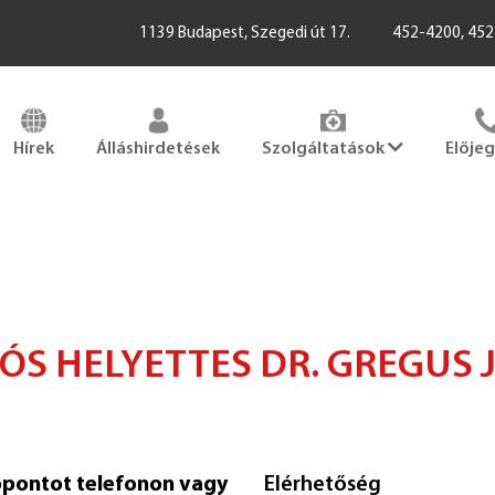
1139 Budapest, Szegedi út 17.
452-4200, 45
Hírek
Álláshirdetések
Szolgáltatások
Elője
ÓS HELYETTES DR. GREGUS 
őpontot telefonon vagy
Elérhetőség