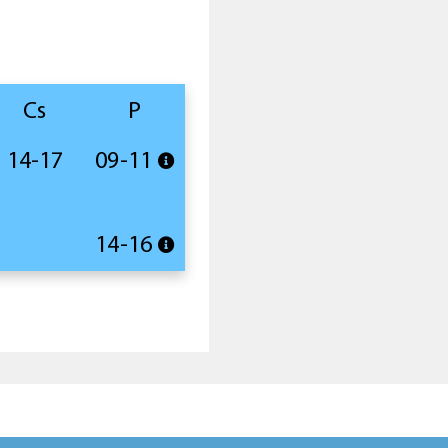
Cs
P
14-17
09-11
14-16