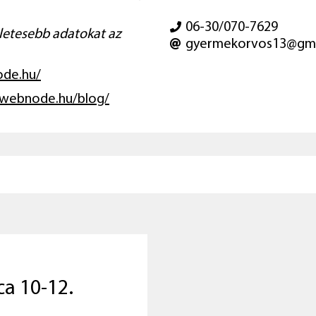
06-30/070-7629
zletesebb adatokat az
gyermekorvos13@gma
ode.hu/
.webnode.hu/blog/
ca 10-12.