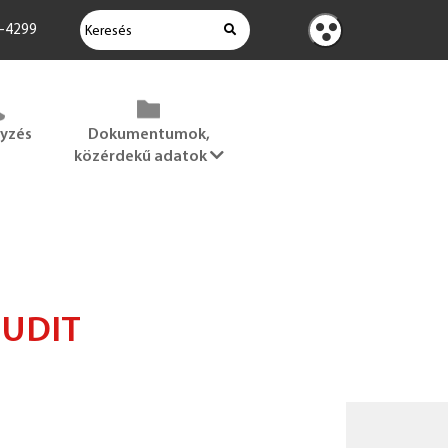
KERESÉS
2-4299
Kontraszt
nézet
gyzés
Dokumentumok,
közérdekű adatok
JUDIT