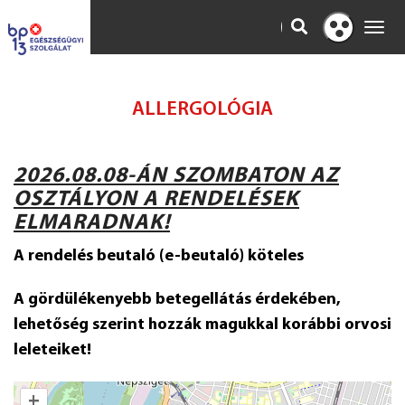
KERESÉS
Toggl
Kontraszt
navig
nézet
ALLERGOLÓGIA
2026.08.08-ÁN SZOMBATON AZ
OSZTÁLYON A RENDELÉSEK
ELMARADNAK!
A rendelés beutaló (e-beutaló) köteles
A gördülékenyebb betegellátás érdekében,
lehetőség szerint hozzák magukkal korábbi orvosi
leleteiket!
+