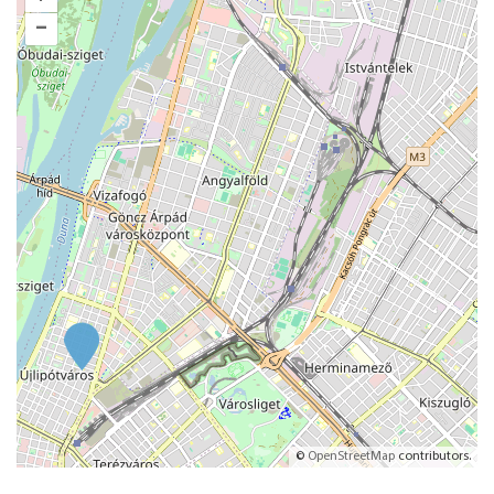
–
©
OpenStreetMap
contributors.