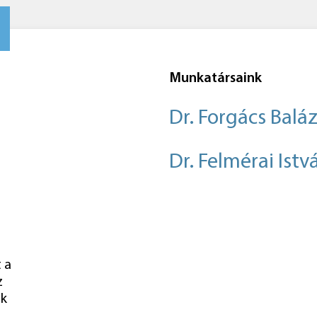
Munkatársaink
Dr. Forgács Balá
Dr. Felmérai Istv
 a
z
uk