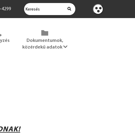
KERESÉS
2-4299
Kontraszt
nézet
gyzés
Dokumentumok,
közérdekű adatok
DNAK!