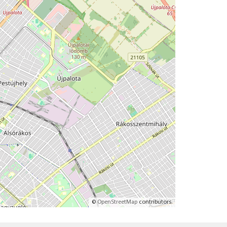
©
OpenStreetMap
contributors.