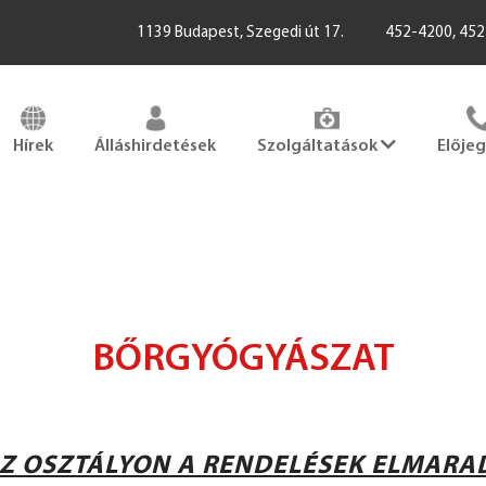
1139 Budapest, Szegedi út 17.
452-4200, 45
Hírek
Álláshirdetések
Szolgáltatások
Elője
BŐRGYÓGYÁSZAT
AZ OSZTÁLYON A RENDELÉSEK
ELMARA