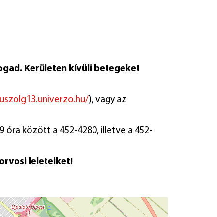
ogad. Kerületen kívüli betegeket
euszolg13.univerzo.hu/
), vagy az
9 óra között a 452-4280, illetve a 452-
rvosi leleteiket!