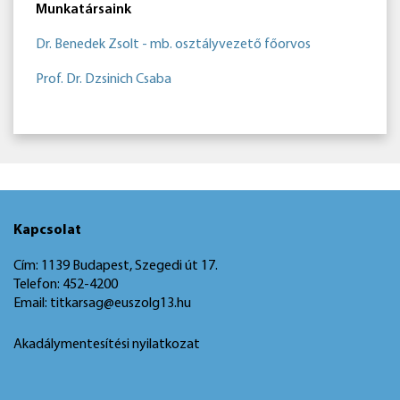
Munkatársaink
Dr. Benedek Zsolt - mb. osztályvezető főorvos
Prof. Dr. Dzsinich Csaba
Kapcsolat
Cím: 1139 Budapest, Szegedi út 17.
Telefon: 452-4200
Email: titkarsag@euszolg13.hu
Akadálymentesítési nyilatkozat