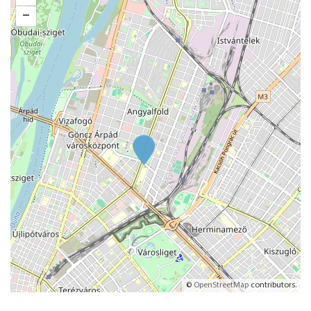
–
©
OpenStreetMap
contributors.