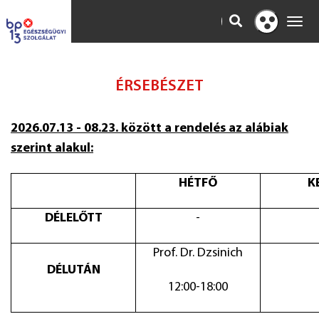
KERESÉS
Toggl
Kontraszt
navig
nézet
ÉRSEBÉSZET
2026.07.13 - 08.23. között a rendelés az alábiak
szerint alakul:
HÉTFŐ
K
DÉLELŐTT
-
Prof. Dr. Dzsinich
DÉLUTÁN
12:00-18:00