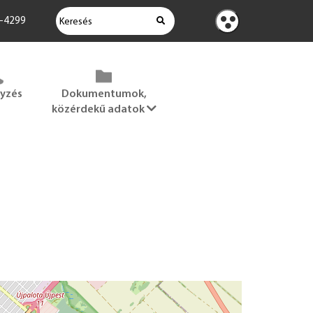
KERESÉS
2-4299
Kontraszt
nézet
gyzés
Dokumentumok,
közérdekű adatok