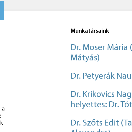
Munkatársaink
Dr. Moser Mária 
Mátyás)
Dr. Petyerák Nau
Dr. Krikovics Nag
helyettes: Dr. Tó
 a
z
Dr. Szőts Edit (T
uk