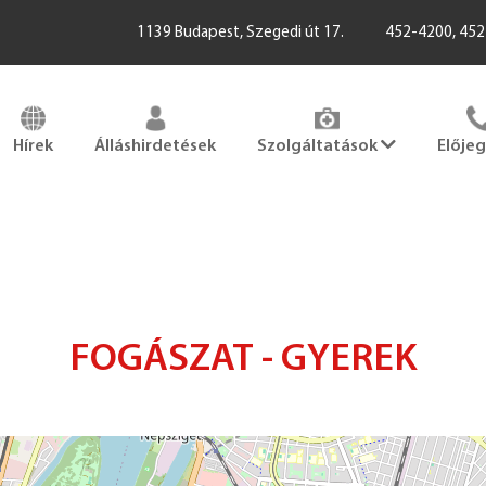
1139 Budapest, Szegedi út 17.
452-4200, 45
Hírek
Álláshirdetések
Szolgáltatások
Elője
FOGÁSZAT - GYEREK